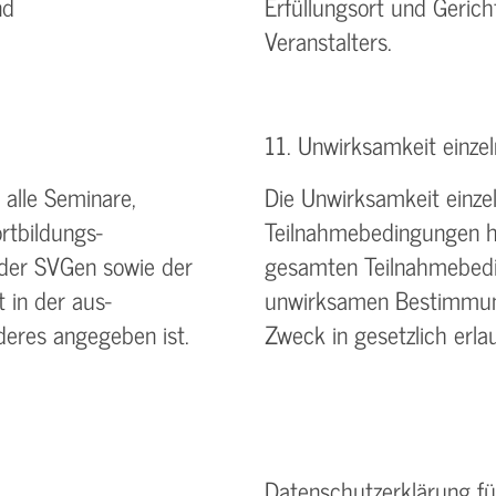
nd
Erfüllungsort und Gerich
Veranstalters.
11. Unwirksamkeit einz
alle Seminare,
Die Unwirksamkeit einz
rtbildungs-
Teilnahmebedingungen ha
 der SVGen sowie der
gesamten Teilnahmebedin
 in der aus-
unwirksamen Bestimmung
deres angegeben ist.
Zweck in gesetzlich er
Datenschutzerklärung fü