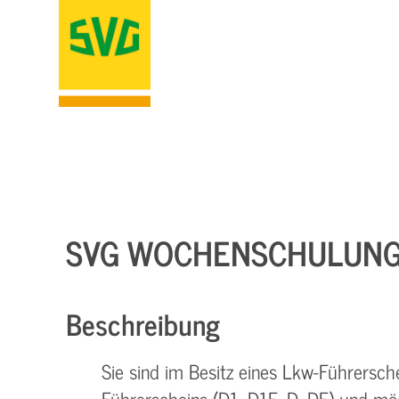
SVG WOCHENSCHULUNG (
Beschreibung
Sie sind im Besitz eines Lkw-Führersche
Führerscheins (D1, D1E, D, DE) und m